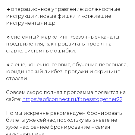
⠀
🔹операционное управление: должностные
инструкции, новые фишки и «отжившие
инструменты» и др.
⠀
🔹системный маркетинг: «сезонные» каналы
продвижения, как продвигать проект на
старте, системные ошибки.
⠀
🔹а ещё, конечно, сервис, обучение персонала,
юридический ликбез, продажи и скрининг
отрасли.
⠀
Совсем скоро полная программа появится на
сайте:
https://aoficonnect.ru/fitnesstogether22
⠀
Но мы искренне рекомендуем бронировать
билеты уже сейчас, поскольку вы знаете не
хуже нас: раннее бронирование = самая
«вкусная» цена