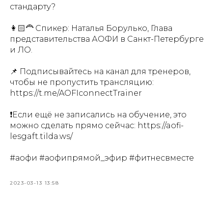
стандарту?
⠀
👩🏻‍🦰 Спикер: Наталья Борулько, Глава
представительства АОФИ в Санкт-Петербурге
и ЛО.
⠀
📌 Подписывайтесь на канал для тренеров,
чтобы не пропустить трансляцию:
https://t.me/AOFIconnectTrainer
⠀
❗️Если ещё не записались на обучение, это
можно сделать прямо сейчас: https://aofi-
lesgaft.tilda.ws/
#аофи #аофипрямой_эфир #фитнесвместе
2023-03-13 13:58