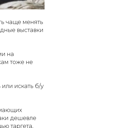
ть чаще менять
одные выставки
ми на
кам тоже не
или искать б/у
имающих
таки дешевле
ью таргета,