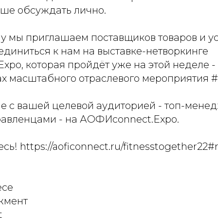
чше обсуждать лично.
у мы приглашаем поставщиков товаров и ус
единиться к нам на выставке-нетворкинге
po, которая пройдёт уже на этой неделе - 1
ах масштабного отраслевого мероприятия #
е с вашей целевой аудиторией - топ-мене
равленцами - на АОФИconnect.Expo.
ь! https://aoficonnect.ru/fitnesstogether22
е
есе
жмент
t