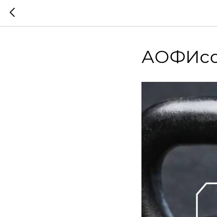
АОФИcon