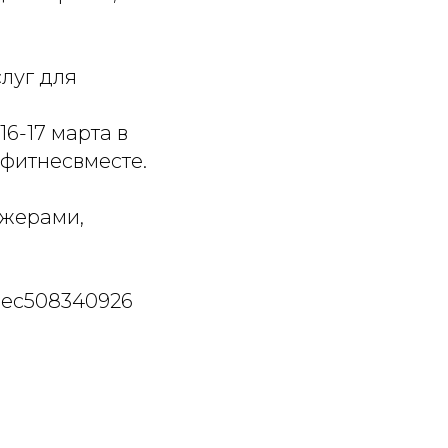
луг для
6-17 марта в
фитнесвместе.
джерами,
#rec508340926