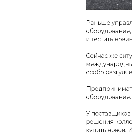
Раньше управл
оборудование,
и тестить нови
⠀
Сейчас же ситу
международные
особо разгуля
⠀
Предпринимате
оборудование.
⠀
У поставщиков
решения коллег
купить новое. 