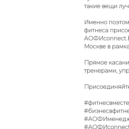
такие вещи лу
⠀
Именно поэтом
фитнеса присо
АОФИconnect.Ex
Москве в рамк
⠀
Прямое касани
тренерами, уп
⠀
Присоединяйтес
⠀
#фитнесвмест
#бизнесвфитн
#АОФИменед
#АОФИconnec