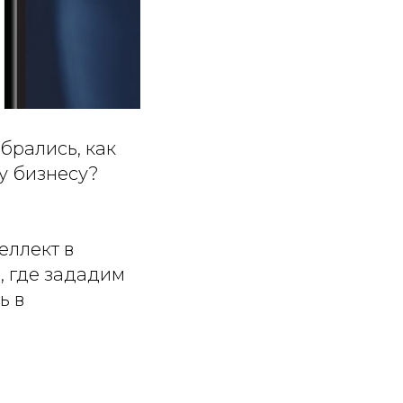
обрались, как
му бизнесу?
еллект в
3, где зададим
ь в