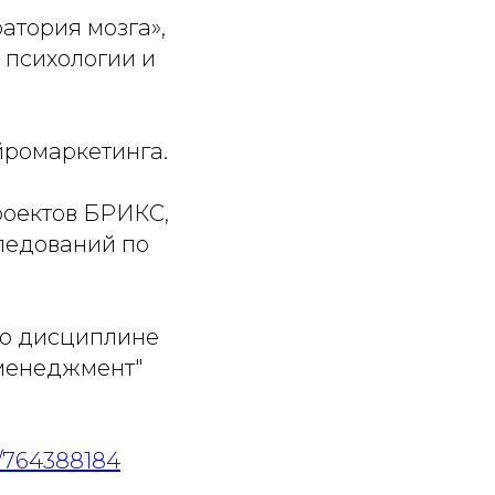
атория мозга»,
 психологии и
йромаркетинга.
роектов БРИКС,
ледований по
по дисциплине
 менеджмент"
7/764388184