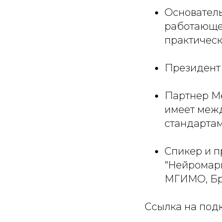
Основатель
работающей
практическ
Президент 
Партнер М
имеет меж
стандартам
Спикер и 
"Нейромарк
МГИМО, Бр
Ссылка на под