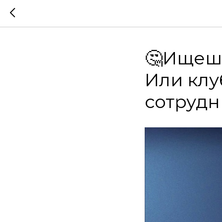
🤔Ищешь
Или клу
сотрудн