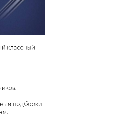
ый классный
ников.
обные подборки
ам.