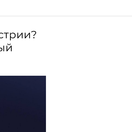
стрии?
ый