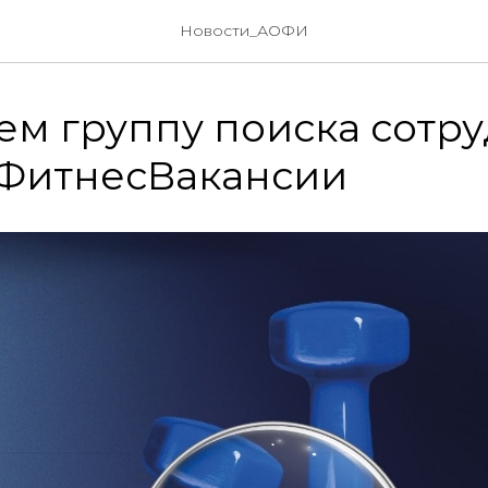
Новости_АОФИ
ем группу поиска сотр
 ФитнесВакансии