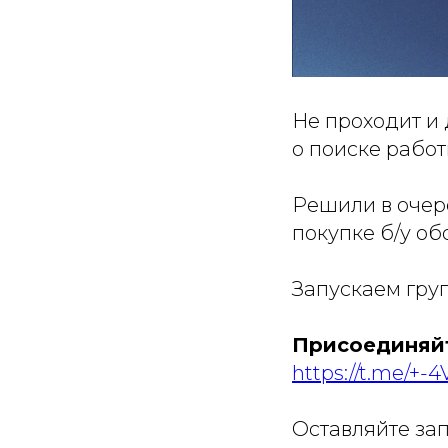
Не проходит и 
о поиске работ
Решили в очере
покупке б/у об
Запускаем гру
Присоединяйт
https://t.me/
Оставляйте за