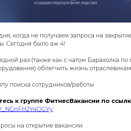
дня, когда не получаем запроса на закрыти
ы. Сегодня было аж 4!
дной раз (также как с чатом Барахолка по
орудования) облегчить жизнь отраслевикам
ппу поиска сотрудников/работы
есь к группе ФитнесВакансии по ссылк
+-4V_NGnFH2Y4OGYy
просы на открытие вакансии