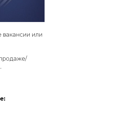
е вакансии или
 продаже/
.
е: