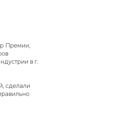
ер Премии,
ров
дустрии в г.
й, сделали
правильно